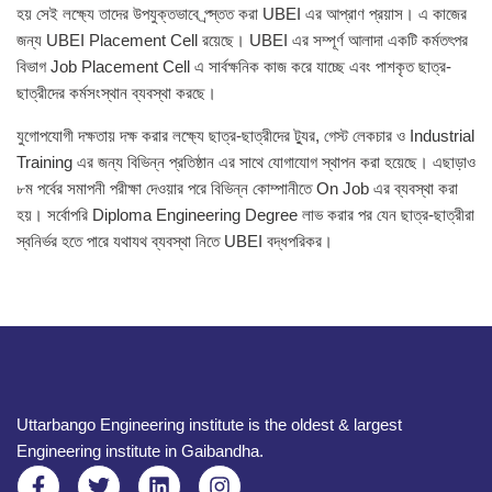
হয় সেই লক্ষ্যে তাদের উপযুক্তভাবে প্র্স্তত করা UBEI এর আপ্রাণ প্রয়াস। এ কাজের
জন্য UBEI Placement Cell রয়েছে। UBEI এর সম্পূর্ণ আলাদা একটি কর্মতৎপর
বিভাগ Job Placement Cell এ সার্বক্ষনিক কাজ করে যাচ্ছে এবং পাশকৃত ছাত্র-
ছাত্রীদের কর্মসংস্থান ব্যবস্থা করছে।
যুগোপযোগী দক্ষতায় দক্ষ করার লক্ষ্যে ছাত্র-ছাত্রীদের ট্যুর, গেস্ট লেকচার ও Industrial
Training এর জন্য বিভিন্ন প্রতিষ্ঠান এর সাথে যোগাযোগ স্থাপন করা হয়েছে। এছাড়াও
৮ম পর্বের সমাপনী পরীক্ষা দেওয়ার পরে বিভিন্ন কোম্পানীতে On Job এর ব্যবস্থা করা
হয়। সর্বোপরি Diploma Engineering Degree লাভ করার পর যেন ছাত্র-ছাত্রীরা
স্বনির্ভর হতে পারে যথাযথ ব্যবস্থা নিতে UBEI বদ্ধপরিকর।
Uttarbango Engineering institute is the oldest & largest
Engineering institute in Gaibandha.